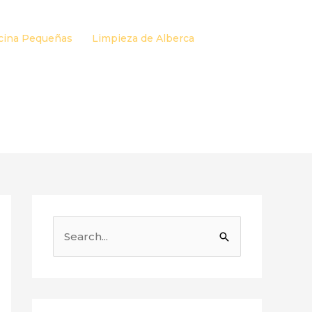
cina Pequeñas
Limpieza de Alberca
B
u
s
c
a