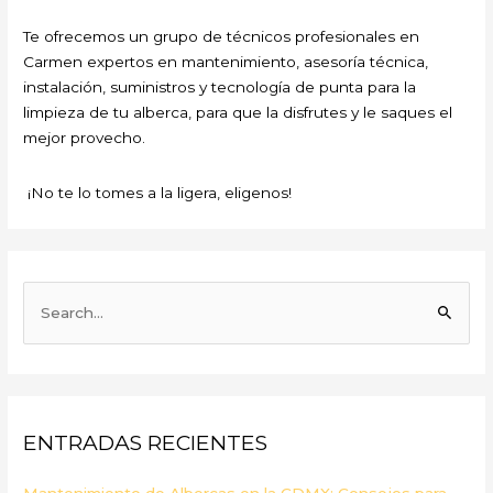
Te ofrecemos un grupo de técnicos profesionales en
Carmen expertos en mantenimiento, asesoría técnica,
instalación, suministros y tecnología de punta para la
limpieza de tu alberca, para que la disfrutes y le saques el
mejor provecho.
¡No te lo tomes a la ligera, eligenos!
B
u
s
c
a
ENTRADAS RECIENTES
r
p
Mantenimiento de Albercas en la CDMX: Consejos para