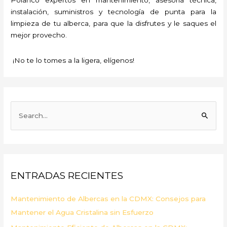
instalación, suministros y tecnología de punta para la
limpieza de tu alberca, para que la disfrutes y le saques el
mejor provecho.
¡No te lo tomes a la ligera, elígenos!
B
u
s
c
a
ENTRADAS RECIENTES
r
p
Mantenimiento de Albercas en la CDMX: Consejos para
o
Mantener el Agua Cristalina sin Esfuerzo
r