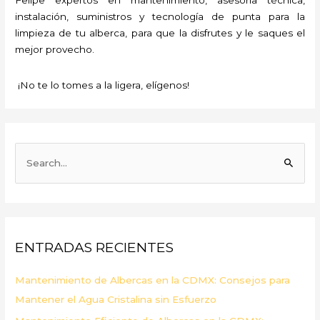
instalación, suministros y tecnología de punta para la
limpieza de tu alberca, para que la disfrutes y le saques el
mejor provecho.
¡No te lo tomes a la ligera, elígenos!
B
u
s
c
a
ENTRADAS RECIENTES
r
p
Mantenimiento de Albercas en la CDMX: Consejos para
o
Mantener el Agua Cristalina sin Esfuerzo
r