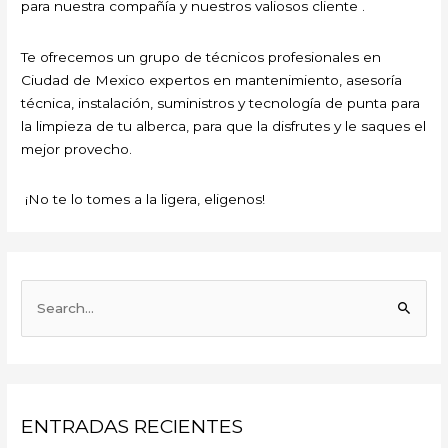
para nuestra compañía y nuestros valiosos cliente .
Te ofrecemos un grupo de técnicos profesionales en
Ciudad de Mexico expertos en mantenimiento, asesoría
técnica, instalación, suministros y tecnología de punta para
la limpieza de tu alberca, para que la disfrutes y le saques el
mejor provecho.
¡No te lo tomes a la ligera, eligenos!
B
u
s
c
a
ENTRADAS RECIENTES
r