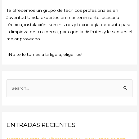
Te ofrecemos un grupo de técnicos profesionales en
Juventud Unida expertos en mantenimiento, asesoría
técnica, instalación, suministros y tecnología de punta para
la limpieza de tu alberca, para que la disfrutes y le saques el
mejor provecho.
¡No te lo tomes a la ligera, eligenos!
B
u
s
c
a
ENTRADAS RECIENTES
r
p
Mantenimiento de Albercas en la CDMX: Consejos para