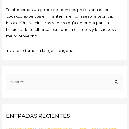
Te ofrecemos un grupo de técnicos profesionales en
Locaxco expertos en mantenimiento, asesoría técnica,
instalación, suministros y tecnología de punta para la
limpieza de tu alberca, para que la disfrutes y le saques el
mejor provecho.
¡No te lo tomes a la ligera, eligenos!
B
u
s
c
a
ENTRADAS RECIENTES
r
p
Mantenimiento de Albercas en la CDMX: Consejos para