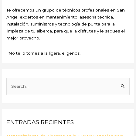
Te ofrecemos un grupo de técnicos profesionales en San
Angel expertos en mantenimiento, asesoría técnica,
instalación, suministros y tecnología de punta para la
limpieza de tu alberca, para que la disfrutes y le saques el
mejor provecho.
¡No te lo tomes a la ligera, eligenos!
B
u
s
c
a
ENTRADAS RECIENTES
r
p
Mantenimiento de Albercas en la CDMX: Consejos para