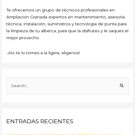
Te ofrecemos un grupo de técnicos profesionales en
Ampliacion Granada expertos en mantenimiento, asesoría
técnica, instalación, suministros y tecnología de punta para
la limpieza de tu alberca, para que la disfrutes y le saques el
mejor provecho.
¡No te lo tomes a la ligera, eligenos!
B
u
s
c
a
ENTRADAS RECIENTES
r
p
Mantenimiento de Albercas en la CDMX: Consejos para