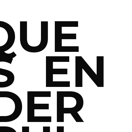
QUE
S EN
DER