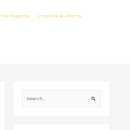
cina Pequeñas
Limpieza de Alberca
B
u
s
c
a