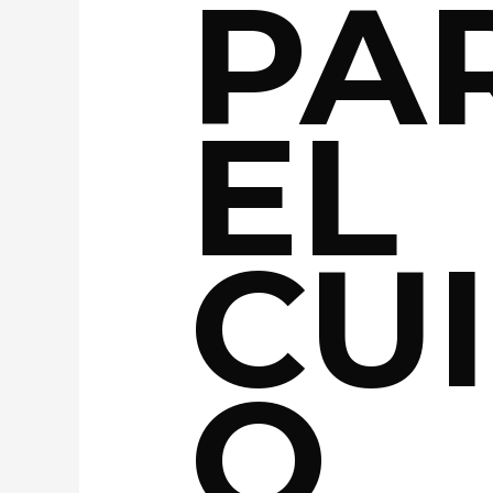
PA
EL
CU
O