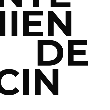
MIEN
 DE
CIN