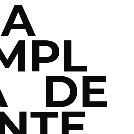
ÍA
MPL
A DE
NTE