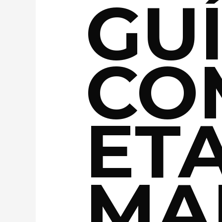
GU
CO
ET
MA