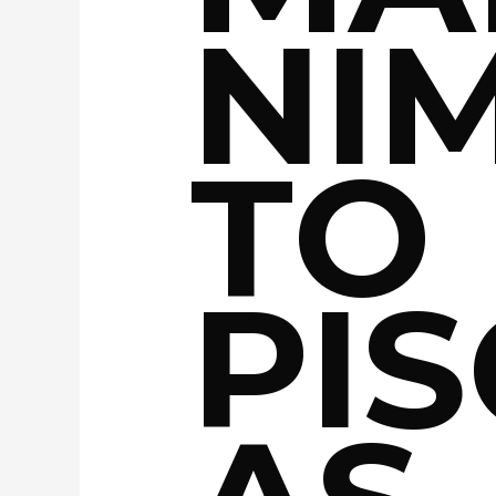
NI
TO
PIS