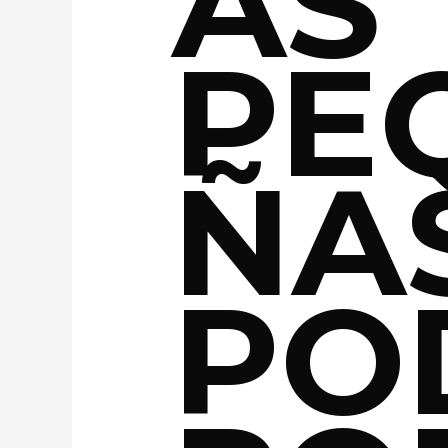
AS
PE
ÑA
PO