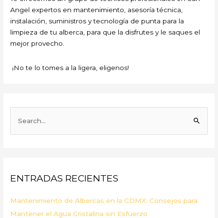
Angel expertos en mantenimiento, asesoría técnica,
instalación, suministros y tecnología de punta para la
limpieza de tu alberca, para que la disfrutes y le saques el
mejor provecho.
¡No te lo tomes a la ligera, eligenos!
B
u
s
c
a
ENTRADAS RECIENTES
r
p
Mantenimiento de Albercas en la CDMX: Consejos para
o
Mantener el Agua Cristalina sin Esfuerzo
r