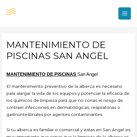
Ir
al
contenido
MAI
MEN
MANTENIMIENTO DE
PISCINAS SAN ANGEL
MANTENIMIENTO DE PISCINAS
San Angel
El mantenimiento preventivo de la alberca es necesario
para alargar la vida de los equipos y potenciar la eficacia de
los químicos de limpieza para que no corras el riesgo de
contraer infecciones en dermatológicas, respiratorias o
gastrointestinales por agentes contaminantes.
Si tu alberca es familiar o comercial y estas en San Angel es
muy importante que sepas que la limpieza de la alberca es