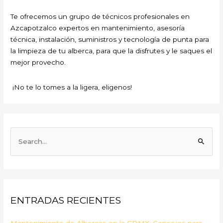
Te ofrecemos un grupo de técnicos profesionales en
Azcapotzalco expertos en mantenimiento, asesoría
técnica, instalación, suministros y tecnología de punta para
la limpieza de tu alberca, para que la disfrutes y le saques el
mejor provecho.
¡No te lo tomes a la ligera, eligenos!
B
u
s
c
a
ENTRADAS RECIENTES
r
p
Mantenimiento de Albercas en la CDMX: Consejos para