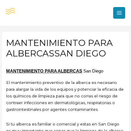
Ir
al
contenido
MAI
MEN
MANTENIMIENTO PARA
ALBERCASSAN DIEGO
MANTENIMIENTO PARA ALBERCAS
San Diego
El mantenimiento preventivo de la alberca es necesario
para alargar la vida de los equipos y potenciar la eficacia de
los químicos de limpieza para que no corras el riesgo de
contraer infecciones en dermatológicas, respiratorias o
gastrointestinales por agentes contaminantes.
Si tu alberca es familiar o comercial y estas en San Diego
es muy importante que sepas que la limpieza de la alberca