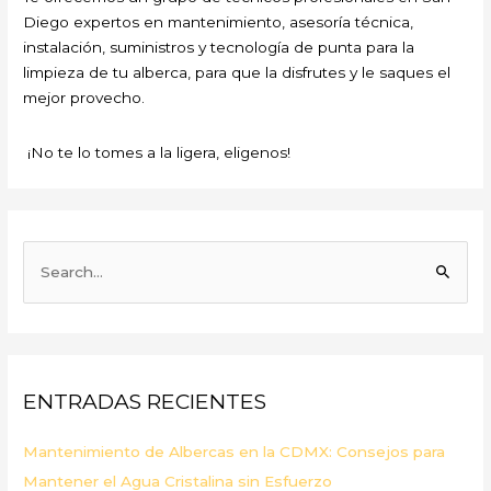
Diego expertos en mantenimiento, asesoría técnica,
instalación, suministros y tecnología de punta para la
limpieza de tu alberca, para que la disfrutes y le saques el
mejor provecho.
¡No te lo tomes a la ligera, eligenos!
B
u
s
c
a
ENTRADAS RECIENTES
r
p
Mantenimiento de Albercas en la CDMX: Consejos para
o
Mantener el Agua Cristalina sin Esfuerzo
r