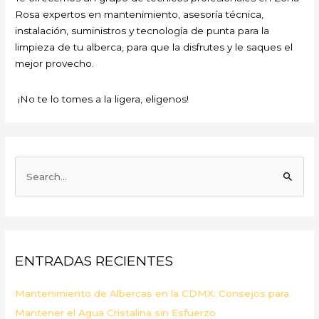
Rosa expertos en mantenimiento, asesoría técnica,
instalación, suministros y tecnología de punta para la
limpieza de tu alberca, para que la disfrutes y le saques el
mejor provecho.
¡No te lo tomes a la ligera, eligenos!
B
u
s
c
a
ENTRADAS RECIENTES
r
p
Mantenimiento de Albercas en la CDMX: Consejos para
o
Mantener el Agua Cristalina sin Esfuerzo
r