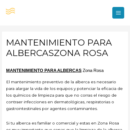
Ir
al
contenido
MAI
MEN
MANTENIMIENTO PARA
ALBERCASZONA ROSA
MANTENIMIENTO PARA ALBERCAS
Zona Rosa
El mantenimiento preventivo de la alberca es necesario
para alargar la vida de los equipos y potenciar la eficacia de
los químicos de limpieza para que no corras el riesgo de
contraer infecciones en dermatológicas, respiratorias o
gastrointestinales por agentes contaminantes.
Si tu alberca es familiar o comercial y estas en Zona Rosa
es muy importante que sepas que la limpieza de la alberca