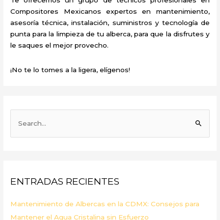
Compositores Mexicanos expertos en mantenimiento,
asesoría técnica, instalación, suministros y tecnología de
punta para la limpieza de tu alberca, para que la disfrutes y
le saques el mejor provecho.
¡No te lo tomes a la ligera, elígenos!
B
u
s
c
a
ENTRADAS RECIENTES
r
p
Mantenimiento de Albercas en la CDMX: Consejos para
o
Mantener el Agua Cristalina sin Esfuerzo