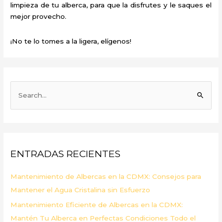
limpieza de tu alberca, para que la disfrutes y le saques el
mejor provecho.
¡No te lo tomes a la ligera, elígenos!
B
u
s
c
a
ENTRADAS RECIENTES
r
p
Mantenimiento de Albercas en la CDMX: Consejos para
o
Mantener el Agua Cristalina sin Esfuerzo
r
Mantenimiento Eficiente de Albercas en la CDMX:
:
Mantén Tu Alberca en Perfectas Condiciones Todo el