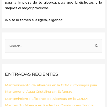
para la limpieza de tu alberca, para que la disfrutes y le
saques el mejor provecho.
¡No te lo tomes a la ligera, elígenos!
B
u
s
c
a
ENTRADAS RECIENTES
r
p
Mantenimiento de Albercas en la CDMX: Consejos para
o
Mantener el Agua Cristalina sin Esfuerzo
r
Mantenimiento Eficiente de Albercas en la CDMX:
:
Mantén Tu Alberca en Perfectas Condiciones Todo el