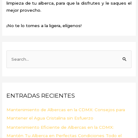
limpieza de tu alberca, para que la disfrutes y le saques el
mejor provecho.
¡No te lo tomes a la ligera, elígenos!
B
u
s
c
a
ENTRADAS RECIENTES
r
p
Mantenimiento de Albercas en la CDMX: Consejos para
o
Mantener el Agua Cristalina sin Esfuerzo
r
Mantenimiento Eficiente de Albercas en la CDMX:
:
Mantén Tu Alberca en Perfectas Condiciones Todo el