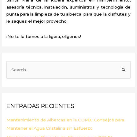
asesoría técnica, instalación, suministros y tecnología de
punta para la limpieza de tu alberca, para que la disfrutes y
le saques el mejor provecho.
¡No te lo tomes a la ligera, elígenos!
B
u
s
c
a
ENTRADAS RECIENTES
r
p
Mantenimiento de Albercas en la CDMX: Consejos para
o
Mantener el Agua Cristalina sin Esfuerzo
r