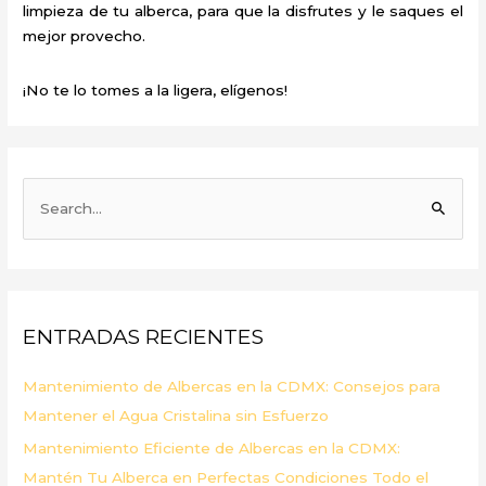
limpieza de tu alberca, para que la disfrutes y le saques el
mejor provecho.
¡No te lo tomes a la ligera, elígenos!
B
u
s
c
a
ENTRADAS RECIENTES
r
p
Mantenimiento de Albercas en la CDMX: Consejos para
o
Mantener el Agua Cristalina sin Esfuerzo
r
Mantenimiento Eficiente de Albercas en la CDMX:
:
Mantén Tu Alberca en Perfectas Condiciones Todo el