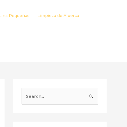
cina Pequeñas
Limpieza de Alberca
B
u
s
c
a