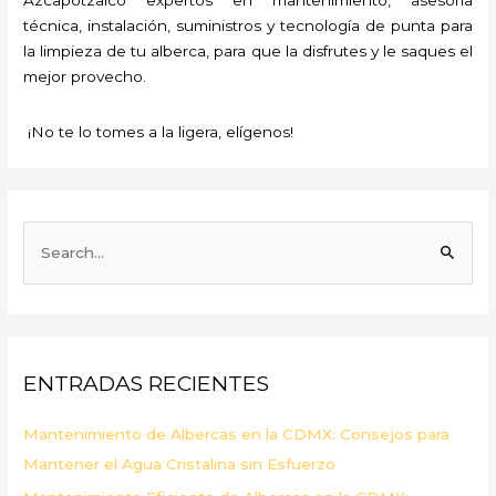
técnica, instalación, suministros y tecnología de punta para
la limpieza de tu alberca, para que la disfrutes y le saques el
mejor provecho.
¡No te lo tomes a la ligera, elígenos!
B
u
s
c
a
ENTRADAS RECIENTES
r
p
Mantenimiento de Albercas en la CDMX: Consejos para
o
Mantener el Agua Cristalina sin Esfuerzo
r