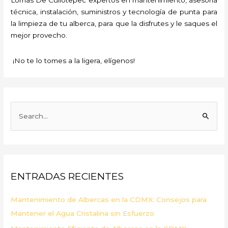
técnica, instalación, suministros y tecnología de punta para
la limpieza de tu alberca, para que la disfrutes y le saques el
mejor provecho.
¡No te lo tomes a la ligera, elígenos!
B
u
s
c
a
ENTRADAS RECIENTES
r
p
Mantenimiento de Albercas en la CDMX: Consejos para
o
Mantener el Agua Cristalina sin Esfuerzo
r