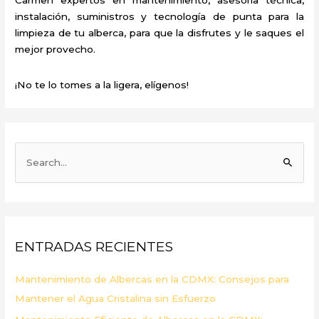
instalación, suministros y tecnología de punta para la
limpieza de tu alberca, para que la disfrutes y le saques el
mejor provecho.
¡No te lo tomes a la ligera, elígenos!
B
u
s
c
a
ENTRADAS RECIENTES
r
p
Mantenimiento de Albercas en la CDMX: Consejos para
o
Mantener el Agua Cristalina sin Esfuerzo
r