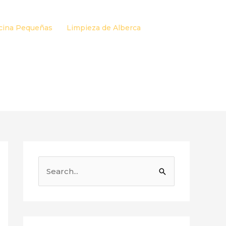
cina Pequeñas
Limpieza de Alberca
B
u
s
c
a