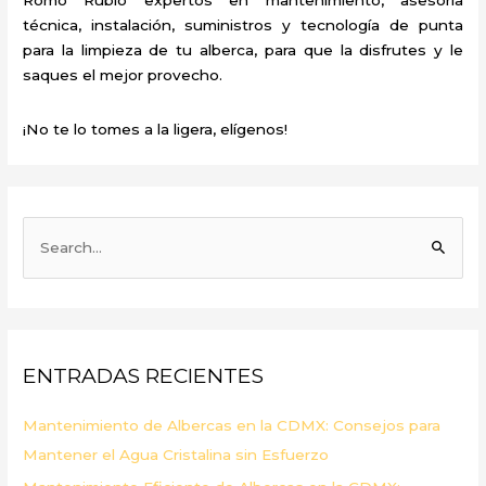
técnica, instalación, suministros y tecnología de punta
para la limpieza de tu alberca, para que la disfrutes y le
saques el mejor provecho.
¡No te lo tomes a la ligera, elígenos!
B
u
s
c
a
ENTRADAS RECIENTES
r
p
Mantenimiento de Albercas en la CDMX: Consejos para
o
Mantener el Agua Cristalina sin Esfuerzo
r