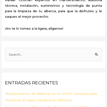
técnica, instalación, suministros y tecnología de punta
para la limpieza de tu alberca, para que la disfrutes y le
saques el mejor provecho.
¡No te lo tomes a la ligera, elígenos!
B
u
s
c
a
ENTRADAS RECIENTES
r
p
Mantenimiento de Albercas en la CDMX: Consejos para
o
Mantener el Agua Cristalina sin Esfuerzo
r