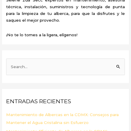
técnica, instalación, suministros y tecnología de punta
para la limpieza de tu alberca, para que la disfrutes y le
saques el mejor provecho.
¡No te lo tomes a la ligera, elígenos!
B
u
s
c
a
ENTRADAS RECIENTES
r
p
Mantenimiento de Albercas en la CDMX: Consejos para
o
Mantener el Agua Cristalina sin Esfuerzo
r