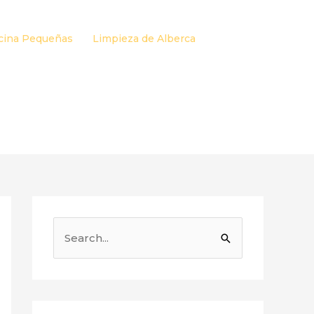
cina Pequeñas
Limpieza de Alberca
B
u
s
c
a