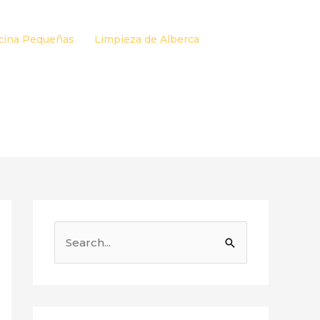
cina Pequeñas
Limpieza de Alberca
B
u
s
c
a