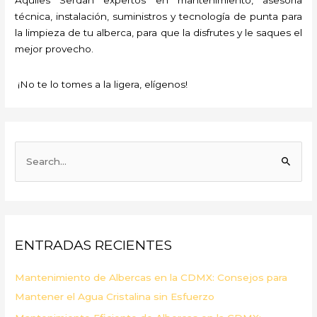
técnica, instalación, suministros y tecnología de punta para
la limpieza de tu alberca, para que la disfrutes y le saques el
mejor provecho.
¡No te lo tomes a la ligera, elígenos!
B
u
s
c
a
ENTRADAS RECIENTES
r
p
Mantenimiento de Albercas en la CDMX: Consejos para
o
Mantener el Agua Cristalina sin Esfuerzo
r