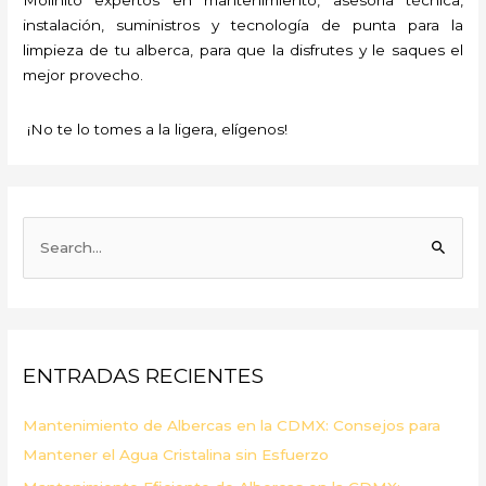
instalación, suministros y tecnología de punta para la
limpieza de tu alberca, para que la disfrutes y le saques el
mejor provecho.
¡No te lo tomes a la ligera, elígenos!
B
u
s
c
a
ENTRADAS RECIENTES
r
p
Mantenimiento de Albercas en la CDMX: Consejos para
o
Mantener el Agua Cristalina sin Esfuerzo
r