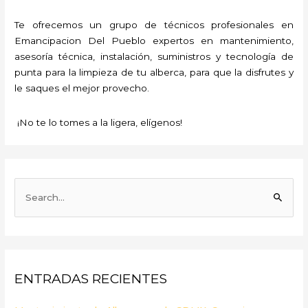
Te ofrecemos un grupo de técnicos profesionales en
Emancipacion Del Pueblo expertos en mantenimiento,
asesoría técnica, instalación, suministros y tecnología de
punta para la limpieza de tu alberca, para que la disfrutes y
le saques el mejor provecho.
¡No te lo tomes a la ligera, elígenos!
B
u
s
c
a
ENTRADAS RECIENTES
r
p