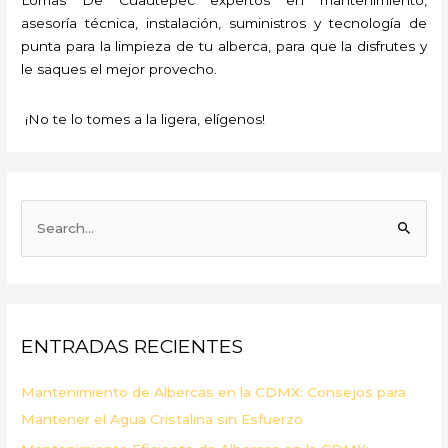
asesoría técnica, instalación, suministros y tecnología de
punta para la limpieza de tu alberca, para que la disfrutes y
le saques el mejor provecho.
¡No te lo tomes a la ligera, elígenos!
B
u
s
c
a
ENTRADAS RECIENTES
r
p
Mantenimiento de Albercas en la CDMX: Consejos para
o
Mantener el Agua Cristalina sin Esfuerzo
r