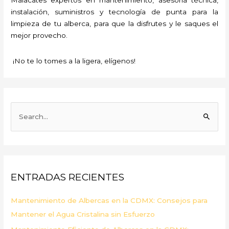
instalación, suministros y tecnología de punta para la
limpieza de tu alberca, para que la disfrutes y le saques el
mejor provecho.
¡No te lo tomes a la ligera, elígenos!
B
u
s
c
a
ENTRADAS RECIENTES
r
p
Mantenimiento de Albercas en la CDMX: Consejos para
o
Mantener el Agua Cristalina sin Esfuerzo
r