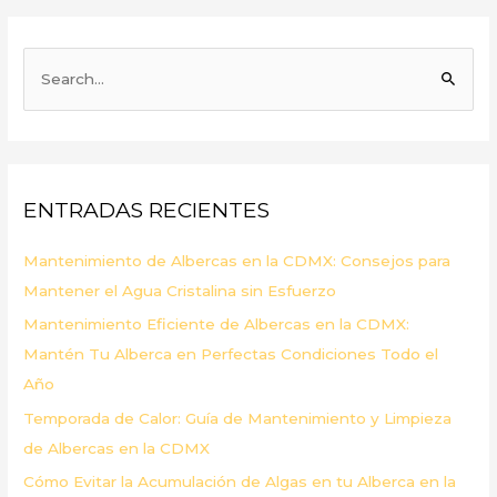
B
u
s
c
a
ENTRADAS RECIENTES
r
p
Mantenimiento de Albercas en la CDMX: Consejos para
o
Mantener el Agua Cristalina sin Esfuerzo
r
Mantenimiento Eficiente de Albercas en la CDMX:
:
Mantén Tu Alberca en Perfectas Condiciones Todo el
Año
Temporada de Calor: Guía de Mantenimiento y Limpieza
de Albercas en la CDMX
Cómo Evitar la Acumulación de Algas en tu Alberca en la