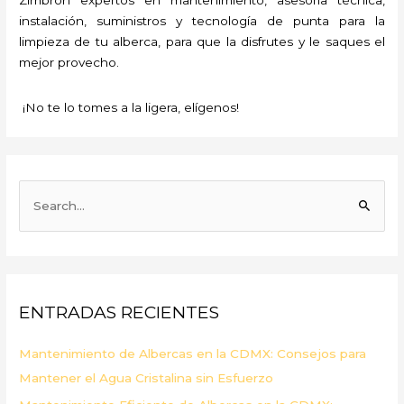
instalación, suministros y tecnología de punta para la
limpieza de tu alberca, para que la disfrutes y le saques el
mejor provecho.
¡No te lo tomes a la ligera, elígenos!
B
u
s
c
a
ENTRADAS RECIENTES
r
p
Mantenimiento de Albercas en la CDMX: Consejos para
o
Mantener el Agua Cristalina sin Esfuerzo
r