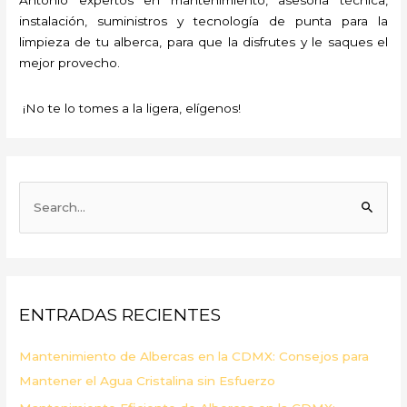
instalación, suministros y tecnología de punta para la
limpieza de tu alberca, para que la disfrutes y le saques el
mejor provecho.
¡No te lo tomes a la ligera, elígenos!
B
u
s
c
a
ENTRADAS RECIENTES
r
p
Mantenimiento de Albercas en la CDMX: Consejos para
o
Mantener el Agua Cristalina sin Esfuerzo
r