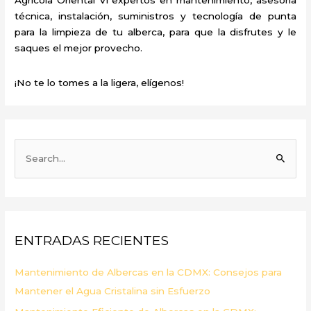
técnica, instalación, suministros y tecnología de punta
para la limpieza de tu alberca, para que la disfrutes y le
saques el mejor provecho.
¡No te lo tomes a la ligera, elígenos!
B
u
s
c
a
ENTRADAS RECIENTES
r
p
Mantenimiento de Albercas en la CDMX: Consejos para
o
Mantener el Agua Cristalina sin Esfuerzo
r