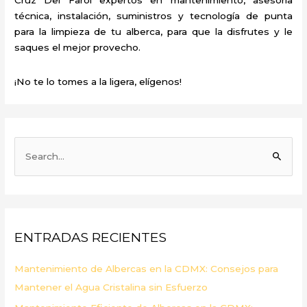
técnica, instalación, suministros y tecnología de punta
para la limpieza de tu alberca, para que la disfrutes y le
saques el mejor provecho.
¡No te lo tomes a la ligera, elígenos!
B
u
s
c
a
ENTRADAS RECIENTES
r
p
Mantenimiento de Albercas en la CDMX: Consejos para
o
Mantener el Agua Cristalina sin Esfuerzo
r