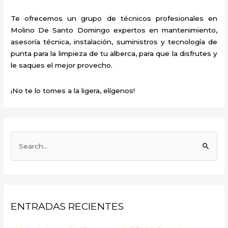
Te ofrecemos un grupo de técnicos profesionales en
Molino De Santo Domingo expertos en mantenimiento,
asesoría técnica, instalación, suministros y tecnología de
punta para la limpieza de tu alberca, para que la disfrutes y
le saques el mejor provecho.
¡No te lo tomes a la ligera, elígenos!
B
u
s
c
a
ENTRADAS RECIENTES
r
p