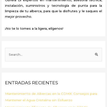
instalación, suministros y tecnología de punta para la
limpieza de tu alberca, para que la disfrutes y le saques el
mejor provecho.
¡No te lo tomes a la ligera, elígenos!
B
u
s
c
a
ENTRADAS RECIENTES
r
p
Mantenimiento de Albercas en la CDMX: Consejos para
o
Mantener el Agua Cristalina sin Esfuerzo
r