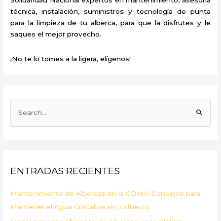
técnica, instalación, suministros y tecnología de punta
para la limpieza de tu alberca, para que la disfrutes y le
saques el mejor provecho.
¡No te lo tomes a la ligera, elígenos!
B
u
s
c
a
ENTRADAS RECIENTES
r
p
Mantenimiento de Albercas en la CDMX: Consejos para
o
Mantener el Agua Cristalina sin Esfuerzo
r