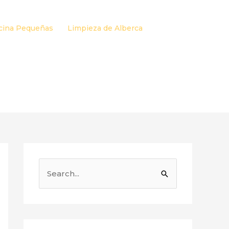
cina Pequeñas
Limpieza de Alberca
B
u
s
c
a