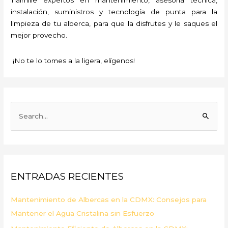
instalación, suministros y tecnología de punta para la
limpieza de tu alberca, para que la disfrutes y le saques el
mejor provecho.
¡No te lo tomes a la ligera, elígenos!
B
u
s
c
a
ENTRADAS RECIENTES
r
p
Mantenimiento de Albercas en la CDMX: Consejos para
o
Mantener el Agua Cristalina sin Esfuerzo
r