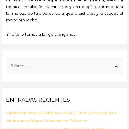
técnica, instalación, suministros y tecnología de punta para
la limpieza de tu alberca, para que la disfrutes y le saques el
mejor provecho.
¡No te lo tomes a la ligera, elígenos!
B
u
s
c
a
ENTRADAS RECIENTES
r
p
Mantenimiento de Albercas en la CDMX: Consejos para
o
Mantener el Agua Cristalina sin Esfuerzo
r