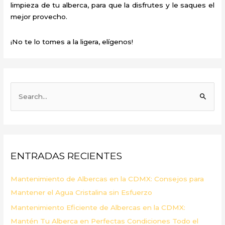
limpieza de tu alberca, para que la disfrutes y le saques el
mejor provecho.
¡No te lo tomes a la ligera, elígenos!
B
u
s
c
a
ENTRADAS RECIENTES
r
p
Mantenimiento de Albercas en la CDMX: Consejos para
o
Mantener el Agua Cristalina sin Esfuerzo
r
Mantenimiento Eficiente de Albercas en la CDMX:
:
Mantén Tu Alberca en Perfectas Condiciones Todo el