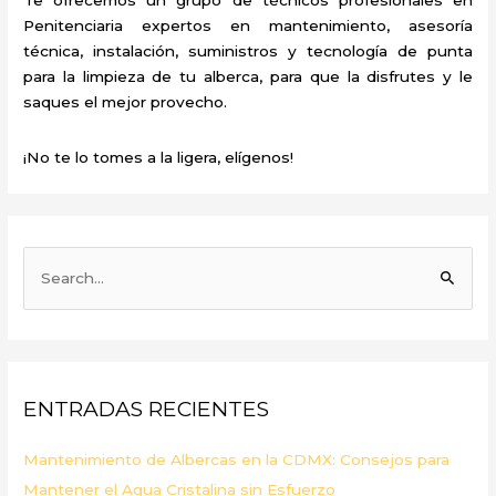
Penitenciaria expertos en mantenimiento, asesoría
técnica, instalación, suministros y tecnología de punta
para la limpieza de tu alberca, para que la disfrutes y le
saques el mejor provecho.
¡No te lo tomes a la ligera, elígenos!
B
u
s
c
a
ENTRADAS RECIENTES
r
p
Mantenimiento de Albercas en la CDMX: Consejos para
o
Mantener el Agua Cristalina sin Esfuerzo