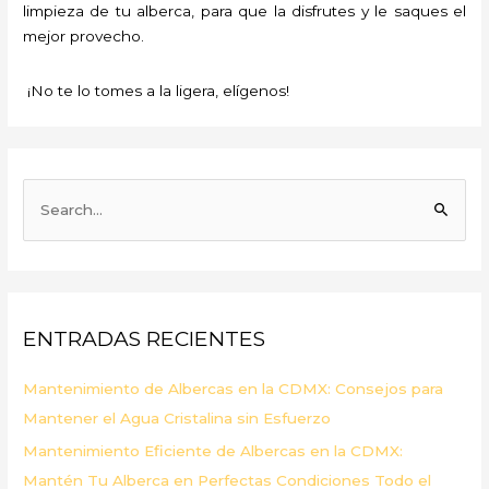
limpieza de tu alberca, para que la disfrutes y le saques el
mejor provecho.
¡No te lo tomes a la ligera, elígenos!
B
u
s
c
a
ENTRADAS RECIENTES
r
p
Mantenimiento de Albercas en la CDMX: Consejos para
o
Mantener el Agua Cristalina sin Esfuerzo
r
Mantenimiento Eficiente de Albercas en la CDMX:
:
Mantén Tu Alberca en Perfectas Condiciones Todo el