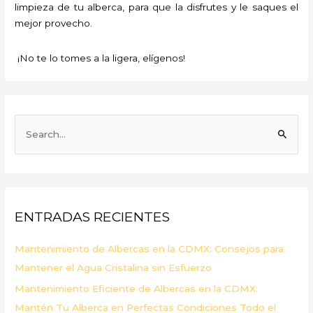
limpieza de tu alberca, para que la disfrutes y le saques el
mejor provecho.
¡No te lo tomes a la ligera, elígenos!
B
u
s
c
a
ENTRADAS RECIENTES
r
p
Mantenimiento de Albercas en la CDMX: Consejos para
o
Mantener el Agua Cristalina sin Esfuerzo
r
Mantenimiento Eficiente de Albercas en la CDMX:
:
Mantén Tu Alberca en Perfectas Condiciones Todo el